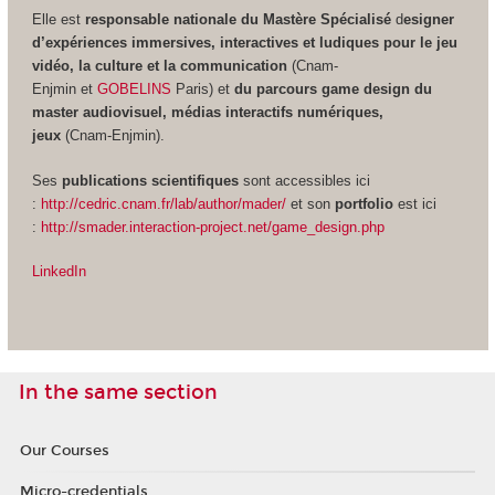
Elle est
responsable nationale du Mastère Spécialisé
d
esigner
d’expériences immersives, interactives et ludiques pour le jeu
vidéo, la culture et la communication
(Cnam-
Enjmin et
GOBELINS
Paris) et
du parcours game design du
master audiovisuel, médias interactifs numériques,
jeux
(Cnam-Enjmin).
Ses
publications scientifiques
sont accessibles ici
:
http://cedric.cnam.fr/lab/author/mader/
et son
portfolio
est ici
:
http://smader.interaction-project.net/game_design.php
LinkedIn
In the same section
Our Courses
Micro-credentials