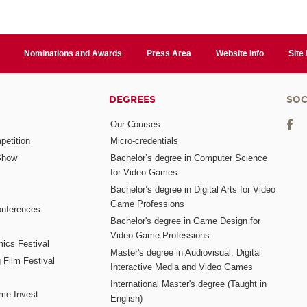
Nominations and Awards
Press Area
Website Info
Site
DEGREES
SOC
Our Courses
etition
Micro-credentials
Show
Bachelor’s degree in Computer Science
for Video Games
Bachelor’s degree in Digital Arts for Video
Game Professions
nferences
Bachelor's degree in Game Design for
Video Game Professions
mics Festival
Master's degree in Audiovisual, Digital
 Film Festival
Interactive Media and Video Games
International Master's degree (Taught in
me Invest
English)