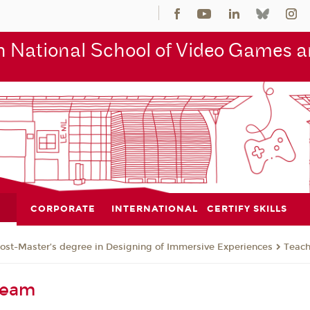
 National School of Video Games an
CORPORATE
INTERNATIONAL
CERTIFY SKILLS
ost-Master’s degree in Designing of Immersive Experiences
Teac
Team