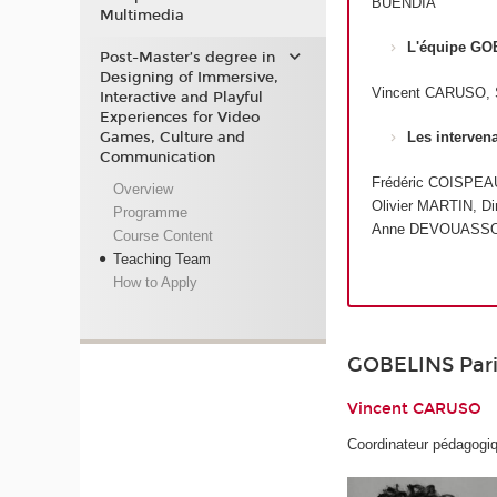
BUENDIA
Multimedia
L'équipe GO
Post-Master’s degree in
Designing of Immersive,
Vincent CARUSO, 
Interactive and Playful
Experiences for Video
Games, Culture and
Les interven
Communication
Frédéric COISPEA
Overview
Olivier MARTIN, 
Programme
Anne DEVOUASSO
Course Content
Teaching Team
How to Apply
GOBELINS Pari
Vincent CARUSO
Coordinateur pédagogi