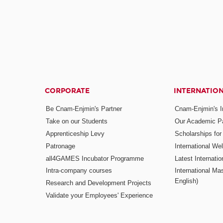
CORPORATE
INTERNATIO
Be Cnam-Enjmin's Partner
Cnam-Enjmin's In
Take on our Students
Our Academic Pa
Apprenticeship Levy
Scholarships fo
Patronage
International W
all4GAMES Incubator Programme
Latest Internati
Intra-company courses
International Mas
English)
Research and Development Projects
Validate your Employees' Experience