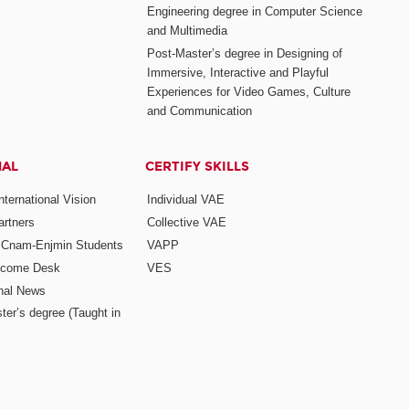
Engineering degree in Computer Science
and Multimedia
Post-Master’s degree in Designing of
Immersive, Interactive and Playful
Experiences for Video Games, Culture
and Communication
NAL
CERTIFY SKILLS
ternational Vision
Individual VAE
rtners
Collective VAE
r Cnam-Enjmin Students
VAPP
elcome Desk
VES
onal News
ter’s degree (Taught in