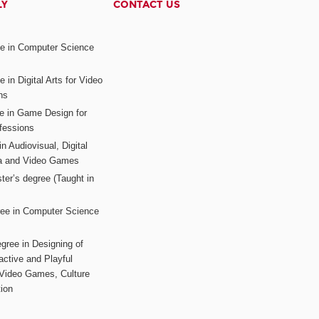
LY
CONTACT US
ee in Computer Science
s
 in Digital Arts for Video
ns
ee in Game Design for
fessions
n Audiovisual, Digital
ia and Video Games
ter’s degree (Taught in
ree in Computer Science
gree in Designing of
active and Playful
 Video Games, Culture
ion