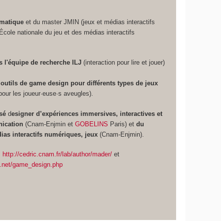
rmatique
et du master JMIN (jeux et médias interactifs
ole nationale du jeu et des médias interactifs
 l'équipe de recherche ILJ
(interaction pour lire et jouer)
outils de game design pour différents types de jeux
pour les joueur·euse·s aveugles).
isé
d
esigner d’expériences immersives, interactives et
nication
(Cnam-Enjmin et
GOBELINS
Paris) et
du
as interactifs numériques, jeux
(Cnam-Enjmin).
:
http://cedric.cnam.fr/lab/author/mader/
et
ect.net/game_design.php