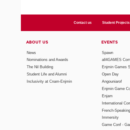
Contact us
Student Projects
ABOUT US
EVENTS
News
Spawn
Nominations and Awards
all4GAMES Comp
The Nil Building
Enjmin Games 
Student Life and Alumni
Open Day
Inclusivity at Cnam-Enjmin
Angouniarof
Enjmin Game Co
Enjam
International Co
French-Speaking
Immersity
Game Conf - Ga