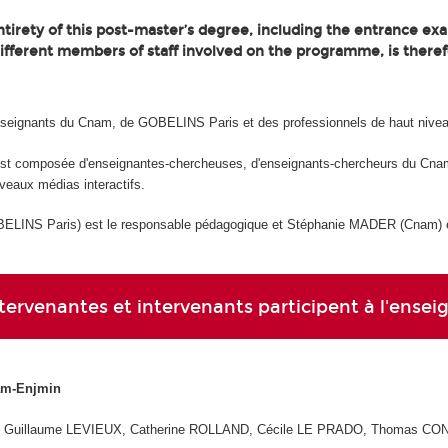
tirety of this post-master’s degree, including the entrance exa
different members of staff involved on the programme, is theref
nseignants du Cnam, de GOBELINS Paris et des professionnels de haut nive
est composée d'enseignantes-chercheuses, d'enseignants-chercheurs du Cnam
veaux médias interactifs.
INS Paris) est le responsable pédagogique et Stéphanie MADER (Cnam) es
ntervenantes et intervenants participent à l'ens
am-Enjmin
 Guillaume LEVIEUX, Catherine ROLLAND, Cécile LE PRADO, Thomas CON