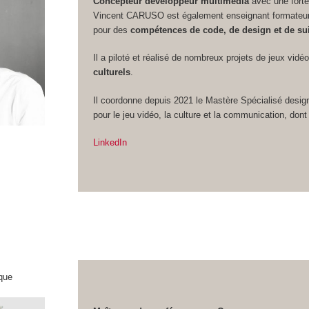
Concepteur développeur multimédia
avec une forte
Vincent CARUSO est également enseignant formateur 
pour des
compétences de code, de design et de sui
Il a piloté et réalisé de nombreux projets de jeux vidé
culturels
.
Il coordonne depuis 2021 le Mastère Spécialisé design
pour le jeu vidéo, la culture et la communication, dont 
LinkedIn
que