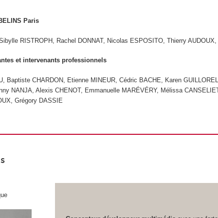
BELINS Paris
Sibylle RISTROPH, Rachel DONNAT, Nicolas ESPOSITO, Thierry AUDOUX, 
antes et intervenants professionnels
U, Baptiste CHARDON, Etienne MINEUR, Cédric BACHE, Karen GUILLORE
Dinny NANJA, Alexis CHENOT, Emmanuelle MARÉVÉRY, Mélissa CANSELIET
UX, Grégory DASSIE
s
que