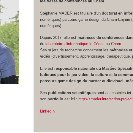
Maîtresse de conférences au Cnam
Stéphanie MADER est titulaire d'un
doctorat en info
numériques) parcours game design du Cnam-Enjmin (Éc
numériques).
Depuis 2017, elle est
maîtresse de conférences dans
du
laboratoire d'informatique le Cédric au Cnam
.
Ses sujets de recherche concernent les
méthodes et 
vidéo
(divertissement, apprentissage, thérapeutique, 
Elle est
responsable nationale du Mastère Spécial
ludiques pour le jeu vidéo, la culture et la commu
parcours game design du master audiovisuel, médi
Ses
publications scientifiques
sont accessibles ici 
son
portfolio
est ici :
http://smader.interaction-proj
LinkedIn