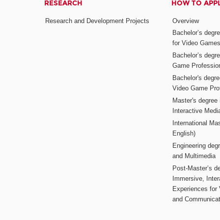
RESEARCH
HOW TO APP
Research and Development Projects
Overview
Bachelor’s degr
for Video Game
Bachelor’s degree
Game Professio
Bachelor's degr
Video Game Pro
Master's degree i
Interactive Med
International Mas
English)
Engineering deg
and Multimedia
Post-Master’s de
Immersive, Inter
Experiences for
and Communicat