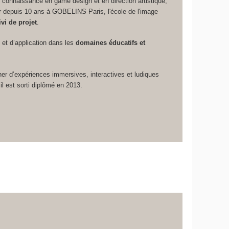
 connaissance en game design et en direction artistique,
depuis 10 ans à GOBELINS Paris, l'école de l'image
vi de projet
.
o et d’application dans les
domaines éducatifs et
er d’expériences immersives, interactives et ludiques
il est sorti diplômé en 2013.