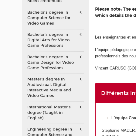
Micro-credentials
Please note:
The en
Bachelor’s degree in
which details the 
Computer Science for
Video Games
Bachelor’s degree in
Les enseignantes et e
Digital Arts for Video
Game Professions
L'équipe pédagogique 
professionnels des nou
Bachelor's degree in
Game Design for Video
Game Professions
Vincent CARUSO (GOBEL
Master's degree in
Audiovisual, Digital
Interactive Media and
Différents i
Video Games
International Master's
degree (Taught in
English)
L'équipe Cn
Engineering degree in
Stéphanie MADER,
Computer Science and