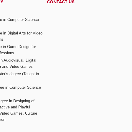
LY
CONTACT US
ee in Computer Science
s
 in Digital Arts for Video
ns
ee in Game Design for
fessions
n Audiovisual, Digital
ia and Video Games
ter’s degree (Taught in
ree in Computer Science
gree in Designing of
active and Playful
 Video Games, Culture
ion