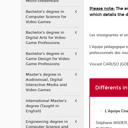
Micro-credentials
Please note:
The en
Bachelor’s degree in
which details the 
Computer Science for
Video Games
Bachelor’s degree in
Les enseignantes et e
Digital Arts for Video
Game Professions
L'équipe pédagogique 
professionnels des nou
Bachelor's degree in
Game Design for Video
Game Professions
Vincent CARUSO (GOBEL
Master's degree in
Audiovisual, Digital
Interactive Media and
Différents i
Video Games
International Master's
degree (Taught in
English)
L'équipe Cn
Engineering degree in
Stéphanie MADER,
Computer Science and