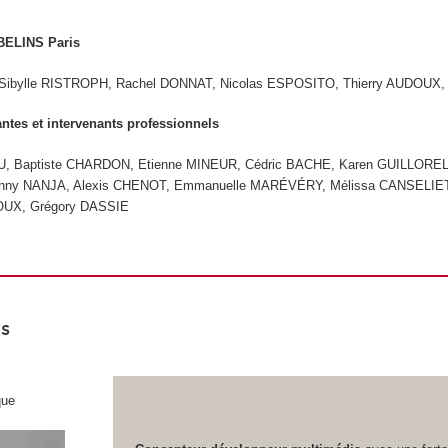
BELINS Paris
Sibylle RISTROPH, Rachel DONNAT, Nicolas ESPOSITO, Thierry AUDOUX, 
antes et intervenants professionnels
U, Baptiste CHARDON, Etienne MINEUR, Cédric BACHE, Karen GUILLORE
Dinny NANJA, Alexis CHENOT, Emmanuelle MARÉVÉRY, Mélissa CANSELIET
UX, Grégory DASSIE
s
que