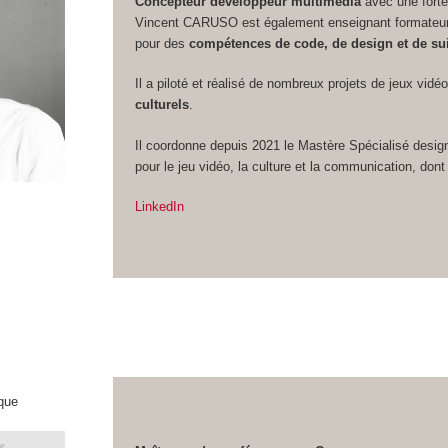
Concepteur développeur multimédia
avec une forte
Vincent CARUSO est également enseignant formateur 
pour des
compétences de code, de design et de sui
Il a piloté et réalisé de nombreux projets de jeux vidé
culturels
.
Il coordonne depuis 2021 le Mastère Spécialisé design
pour le jeu vidéo, la culture et la communication, dont 
LinkedIn
que