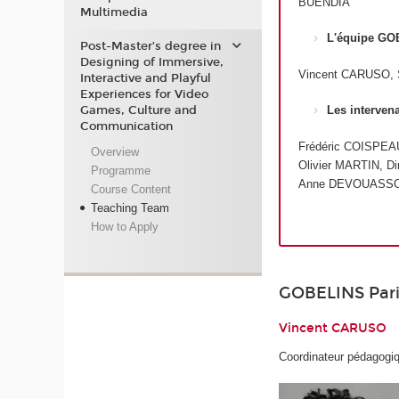
BUENDIA
Multimedia
L'équipe GO
Post-Master’s degree in
Designing of Immersive,
Vincent CARUSO, 
Interactive and Playful
Experiences for Video
Games, Culture and
Les interven
Communication
Frédéric COISPEA
Overview
Olivier MARTIN, 
Programme
Anne DEVOUASSO
Course Content
Teaching Team
How to Apply
GOBELINS Pari
Vincent CARUSO
Coordinateur pédagogi