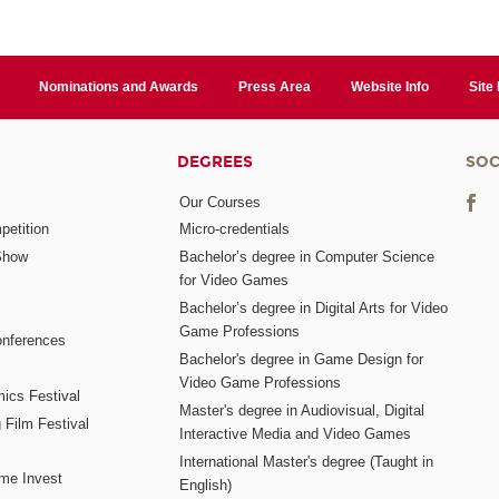
Nominations and Awards
Press Area
Website Info
Site
DEGREES
SOC
Our Courses
etition
Micro-credentials
Show
Bachelor’s degree in Computer Science
for Video Games
Bachelor’s degree in Digital Arts for Video
Game Professions
nferences
Bachelor's degree in Game Design for
Video Game Professions
mics Festival
Master's degree in Audiovisual, Digital
 Film Festival
Interactive Media and Video Games
International Master's degree (Taught in
me Invest
English)