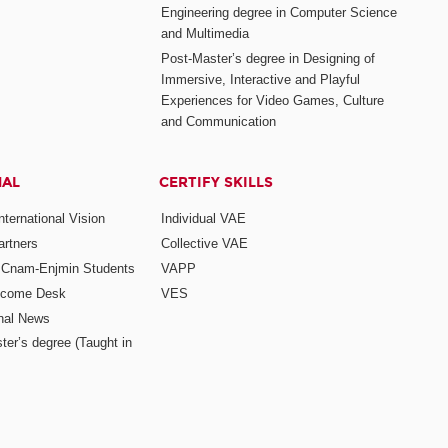
Engineering degree in Computer Science
and Multimedia
Post-Master’s degree in Designing of
Immersive, Interactive and Playful
Experiences for Video Games, Culture
and Communication
NAL
CERTIFY SKILLS
ternational Vision
Individual VAE
rtners
Collective VAE
r Cnam-Enjmin Students
VAPP
elcome Desk
VES
onal News
ter’s degree (Taught in