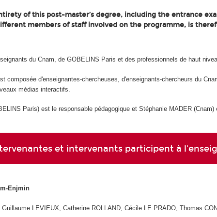
tirety of this post-master’s degree, including the entrance exa
different members of staff involved on the programme, is theref
nseignants du Cnam, de GOBELINS Paris et des professionnels de haut nive
est composée d'enseignantes-chercheuses, d'enseignants-chercheurs du Cnam
veaux médias interactifs.
INS Paris) est le responsable pédagogique et Stéphanie MADER (Cnam) es
ntervenantes et intervenants participent à l'ens
am-Enjmin
 Guillaume LEVIEUX, Catherine ROLLAND, Cécile LE PRADO, Thomas CON