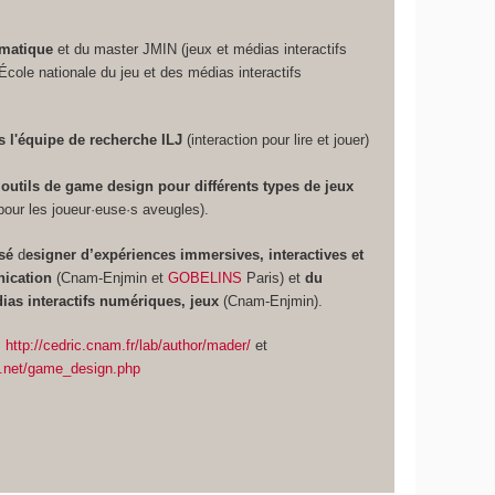
rmatique
et du master JMIN (jeux et médias interactifs
ole nationale du jeu et des médias interactifs
 l'équipe de recherche ILJ
(interaction pour lire et jouer)
outils de game design pour différents types de jeux
pour les joueur·euse·s aveugles).
isé
d
esigner d’expériences immersives, interactives et
nication
(Cnam-Enjmin et
GOBELINS
Paris) et
du
as interactifs numériques, jeux
(Cnam-Enjmin).
:
http://cedric.cnam.fr/lab/author/mader/
et
ect.net/game_design.php