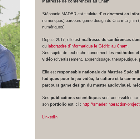
Maîtresse de conférences au Cnam
Stéphanie MADER est titulaire d'un
doctorat en info
numériques) parcours game design du Cnam-Enjmin (Éc
numériques).
Depuis 2017, elle est
maîtresse de conférences dans
du
laboratoire d'informatique le Cédric au Cnam
.
Ses sujets de recherche concernent les
méthodes et 
vidéo
(divertissement, apprentissage, thérapeutique, 
Elle est
responsable nationale du Mastère Spécial
ludiques pour le jeu vidéo, la culture et la commu
parcours game design du master audiovisuel, médi
Ses
publications scientifiques
sont accessibles ici 
son
portfolio
est ici :
http://smader.interaction-proj
LinkedIn