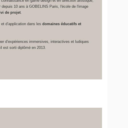
 connaissance en game design et en direction artistique,
depuis 10 ans à GOBELINS Paris, l'école de l'image
vi de projet
.
o et d’application dans les
domaines éducatifs et
er d’expériences immersives, interactives et ludiques
il est sorti diplômé en 2013.