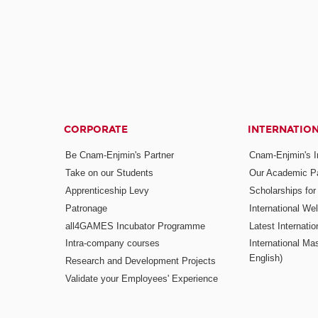
CORPORATE
INTERNATIO
Be Cnam-Enjmin's Partner
Cnam-Enjmin's In
Take on our Students
Our Academic Pa
Apprenticeship Levy
Scholarships fo
Patronage
International W
all4GAMES Incubator Programme
Latest Internati
Intra-company courses
International Mas
English)
Research and Development Projects
Validate your Employees' Experience