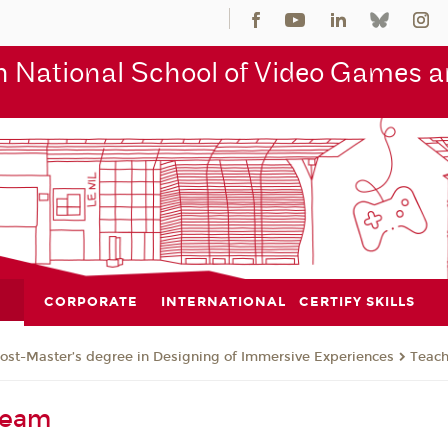
 National School of Video Games an
CORPORATE
INTERNATIONAL
CERTIFY SKILLS
ost-Master’s degree in Designing of Immersive Experiences
Teac
Team