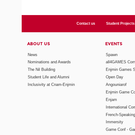
Contact us
Student Projects
ABOUT US
EVENTS
News
Spawn
Nominations and Awards
all4GAMES Comp
The Nil Building
Enjmin Games 
Student Life and Alumni
Open Day
Inclusivity at Cnam-Enjmin
Angouniarof
Enjmin Game Co
Enjam
International Co
French-Speaking
Immersity
Game Conf - Ga