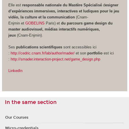
Elle est
responsable nationale du Mastère Spécialisé
d
esigner
d’expériences immersives, interactives et ludiques pour le jeu
vidéo, la culture et la communication
(Cnam-
Enjmin et
GOBELINS
Paris) et
du parcours game design du
master audiovisuel, médias interactifs numériques,
jeux
(Cnam-Enjmin).
Ses
publications scientifiques
sont accessibles ici
:
http://cedric.cnam.fr/lab/author/mader/
et son
portfolio
est ici
:
http://smader.interaction-project.net/game_design.php
LinkedIn
In the same section
Our Courses
Micro-credentials