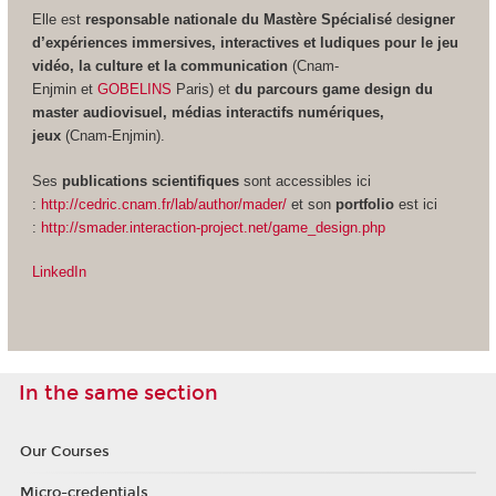
Elle est
responsable nationale du Mastère Spécialisé
d
esigner
d’expériences immersives, interactives et ludiques pour le jeu
vidéo, la culture et la communication
(Cnam-
Enjmin et
GOBELINS
Paris) et
du parcours game design du
master audiovisuel, médias interactifs numériques,
jeux
(Cnam-Enjmin).
Ses
publications scientifiques
sont accessibles ici
:
http://cedric.cnam.fr/lab/author/mader/
et son
portfolio
est ici
:
http://smader.interaction-project.net/game_design.php
LinkedIn
In the same section
Our Courses
Micro-credentials