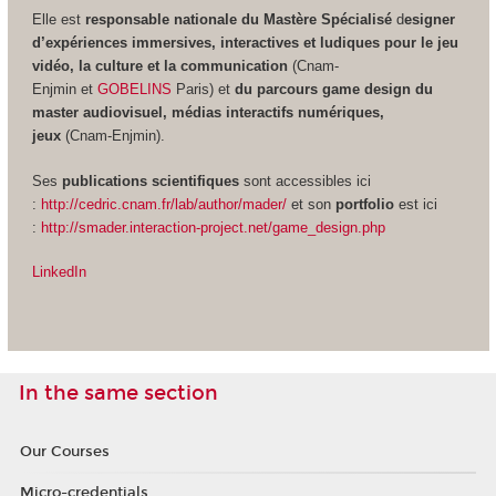
Elle est
responsable nationale du Mastère Spécialisé
d
esigner
d’expériences immersives, interactives et ludiques pour le jeu
vidéo, la culture et la communication
(Cnam-
Enjmin et
GOBELINS
Paris) et
du parcours game design du
master audiovisuel, médias interactifs numériques,
jeux
(Cnam-Enjmin).
Ses
publications scientifiques
sont accessibles ici
:
http://cedric.cnam.fr/lab/author/mader/
et son
portfolio
est ici
:
http://smader.interaction-project.net/game_design.php
LinkedIn
In the same section
Our Courses
Micro-credentials