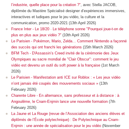
l’industrie, quelle place pour la création ?"
, avec Stella JACOB,
diplômée du Mastère Spécialisé designer d’expériences immersives,
interactives et ludiques pour le jeu vidéo, la culture et la
communication, promo 2020-2021 (13th April 2026)
France Inter - Le 18/20 · Le téléphone sonne "Pourquoi joue-t-on de
plus en plus aux jeux vidéo ?"
(10th April 2026)
Le Parisien - Pokémon, Mario, Zelda… Comment Nintendo a façonné
des succès qui ont franchi les générations
(15th March 2026)
BFM Tech - D'Assassin’s Creed invité de la cérémonie des Jeux
Olympiques au sacre mondial de "Clair Obscur": comment le jeu
vidéo est devenu un outil du soft power à la française
(1st March
2026)
Le Parisien - Manifestation anti ICE sur Roblox : « Les jeux vidéo
n’ont jamais été coupés des mouvements sociaux »
(13th
February 2026)
Charente Libre - En alternance, sans professeur et à distance : à
Angoulême, le Cnam-Enjmin lance une nouvelle formation
(7th
February 2026)
La Jaune et La Rouge (revue de l’Association des anciens élèves et
diplômés de l’École polytechnique) : De Polytechnique au Cnam-
Enjmin : une année de spécialisation pour le jeu vidéo
(November