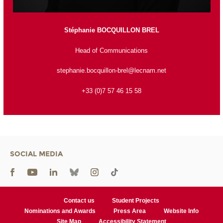
Stéphanie BOCQUILLON BREL
Head of Communications
stephanie.bocquillon-brel@lecnam.net
+33 (0)7 57 46 15 58
SOCIAL MEDIA
Contact us
Student Projects
Nominations and Awards
Press Area
Website Info
Site Map
Accessibility Statement