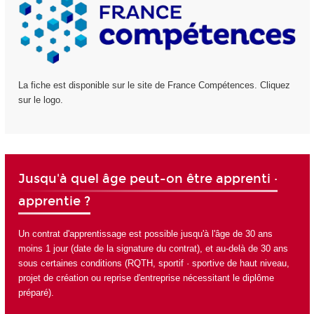
La fiche est disponible sur le site de France Compétences. Cliquez
sur le logo.
Jusqu'à quel âge peut-on être apprenti ·
apprentie ?
Un contrat d'apprentissage est possible jusqu'à l'âge de 30 ans
moins 1 jour (date de la signature du contrat), et au-delà de 30 ans
sous certaines conditions (RQTH, sportif · sportive de haut niveau,
projet de création ou reprise d'entreprise nécessitant le diplôme
préparé).