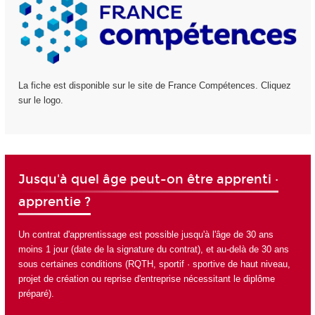
La fiche est disponible sur le site de France Compétences. Cliquez
sur le logo.
Jusqu'à quel âge peut-on être apprenti ·
apprentie ?
Un contrat d'apprentissage est possible jusqu'à l'âge de 30 ans
moins 1 jour (date de la signature du contrat), et au-delà de 30 ans
sous certaines conditions (RQTH, sportif · sportive de haut niveau,
projet de création ou reprise d'entreprise nécessitant le diplôme
préparé).