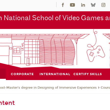
 National School of Video Games an
CORPORATE
INTERNATIONAL
CERTIFY SKILLS
ost-Master’s degree in Designing of Immersive Experiences
Cours
ntent