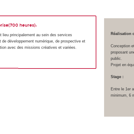
rise(700 heures):
Réalisation 
t lieu principalement au sein des services
et de développement numérique, de prospective et
Conception et
tion avec des missions créatives et variées.
proposant une
public.
Projet en équ
Stage :
Entre le 1er a
minimum, 6 