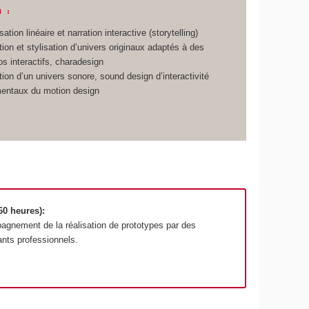
 :
ation linéaire et narration interactive (storytelling)
ion et stylisation d’univers originaux adaptés à des
os interactifs, charadesign
ion d’un univers sonore, sound design d’interactivité
entaux du motion design
60 heures):
gnement de la réalisation de prototypes par des
ants professionnels.