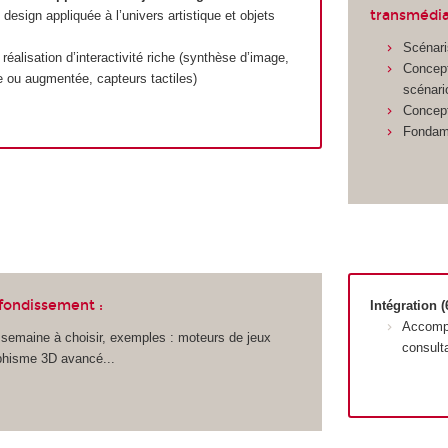
transmédia
esign appliquée à l’univers artistique et objets
Scénaris
réalisation d’interactivité riche (synthèse d’image,
Concept
lle ou augmentée, capteurs tactiles)
scénari
Concept
Fondam
fondissement :
Intégration (
Accompa
semaine à choisir, exemples : moteurs de jeux
consult
phisme 3D avancé...