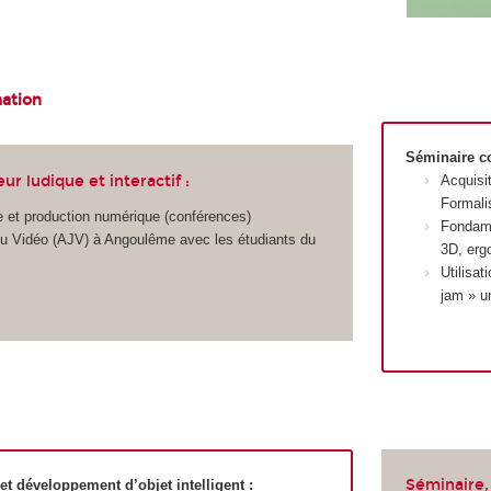
mation
Séminaire co
ur ludique et interactif :
Acquisi
Formali
 et production numérique (conférences)
Fondamen
eu Vidéo (AJV) à Angoulême avec les étudiants du
3D, erg
Utilisa
jam » u
Séminaire, 
t développement d’objet intelligent :