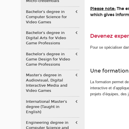
Micro-credentials
Please note:
The en
Bachelor’s degree in
which gives inform
Computer Science for
Video Games
Bachelor’s degree in
Devenez expert
Digital Arts for Video
Game Professions
Pour se spécialiser dan
Bachelor's degree in
Game Design for Video
Game Professions
Une formation
Master's degree in
Audiovisual, Digital
La formation permet de
Interactive Media and
interactive et d’appliq
Video Games
projets d’équipes, des
International Master's
degree (Taught in
English)
Engineering degree in
Computer Science and