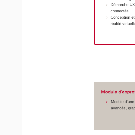
Démarche UX d
connectés
Conception et 
réalité virtue
Module d’appro
Module d’une 
avancés, gra