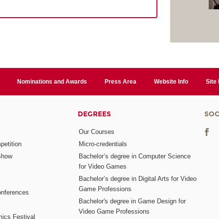
Nominations and Awards
Press Area
Website Info
Site
DEGREES
SOC
Our Courses
etition
Micro-credentials
Show
Bachelor’s degree in Computer Science
for Video Games
Bachelor’s degree in Digital Arts for Video
Game Professions
nferences
Bachelor's degree in Game Design for
Video Game Professions
mics Festival