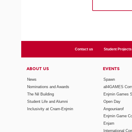
Contact us
Student Projects
ABOUT US
EVENTS
News
Spawn
Nominations and Awards
all4GAMES Comp
The Nil Building
Enjmin Games 
Student Life and Alumni
Open Day
Inclusivity at Cnam-Enjmin
Angouniarof
Enjmin Game Co
Enjam
International Co