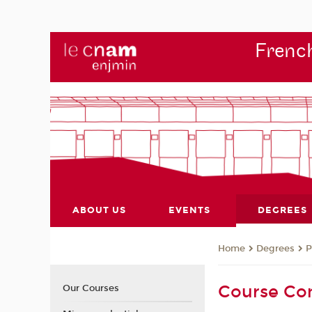
French
ABOUT US
EVENTS
DEGREES
Degrees
P
Home
Course Co
Our Courses