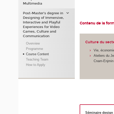
Multimedia
Post-Master’s degree in
Designing of Immersive,
Interactive and Playful
Contenu de la for
Experiences for Video
Games, Culture and
Communication
Culture du secte
Overview
Programme
Vie, économie
Course Content
Ateliers du J
Teaching Team
Cnam-Enjmin
How to Apply
Séminaire design e