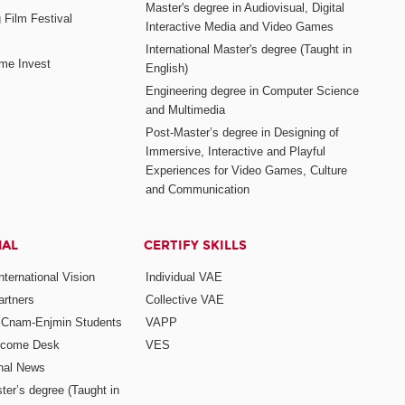
Master's degree in Audiovisual, Digital
 Film Festival
Interactive Media and Video Games
International Master's degree (Taught in
me Invest
English)
Engineering degree in Computer Science
and Multimedia
Post-Master’s degree in Designing of
Immersive, Interactive and Playful
Experiences for Video Games, Culture
and Communication
NAL
CERTIFY SKILLS
ternational Vision
Individual VAE
rtners
Collective VAE
r Cnam-Enjmin Students
VAPP
elcome Desk
VES
onal News
ter’s degree (Taught in