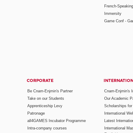
French-Speaking
Immersity
Game Conf - Ga
CORPORATE
INTERNATIO
Be Cnam-Enjmin's Partner
Cnam-Enjmin's In
Take on our Students
Our Academic Pa
Apprenticeship Levy
Scholarships fo
Patronage
International W
all4GAMES Incubator Programme
Latest Internati
Intra-company courses
International Mas