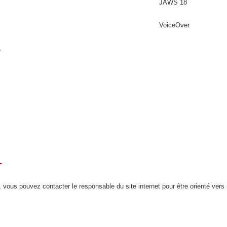
JAWS 18
VoiceOver
é
T
 vous pouvez contacter le responsable du site internet pour être orienté vers