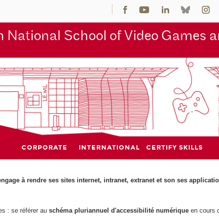
 National School of Video Games an
CORPORATE
INTERNATIONAL
CERTIFY SKILLS
engage à rendre ses sites internet, intranet, extranet et son ses applicat
es : se référer au
schéma pluriannuel d'accessibilité numérique
en cours d