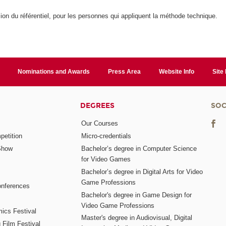
ion du référentiel, pour les personnes qui appliquent la méthode technique.
Nominations and Awards
Press Area
Website Info
Site
DEGREES
SOC
Our Courses
etition
Micro-credentials
Show
Bachelor’s degree in Computer Science
for Video Games
Bachelor’s degree in Digital Arts for Video
Game Professions
nferences
Bachelor's degree in Game Design for
Video Game Professions
mics Festival
Master's degree in Audiovisual, Digital
 Film Festival