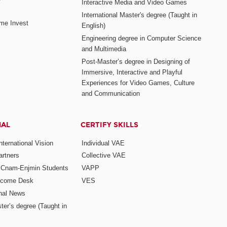
Interactive Media and Video Games
International Master's degree (Taught in
me Invest
English)
Engineering degree in Computer Science
and Multimedia
Post-Master’s degree in Designing of
Immersive, Interactive and Playful
Experiences for Video Games, Culture
and Communication
NAL
CERTIFY SKILLS
ternational Vision
Individual VAE
rtners
Collective VAE
r Cnam-Enjmin Students
VAPP
elcome Desk
VES
onal News
ter’s degree (Taught in