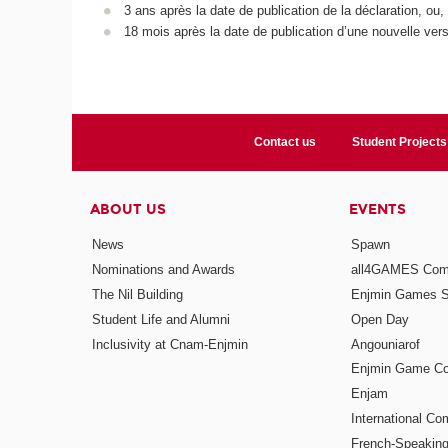
3 ans après la date de publication de la déclaration, ou,
18 mois après la date de publication d’une nouvelle vers
Contact us
Student Projects
ABOUT US
EVENTS
News
Spawn
Nominations and Awards
all4GAMES Comp
The Nil Building
Enjmin Games 
Student Life and Alumni
Open Day
Inclusivity at Cnam-Enjmin
Angouniarof
Enjmin Game Co
Enjam
International Co
French-Speaking