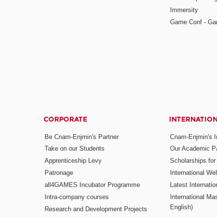
Immersity
Game Conf - Ga
CORPORATE
INTERNATIO
Be Cnam-Enjmin's Partner
Cnam-Enjmin's In
Take on our Students
Our Academic Pa
Apprenticeship Levy
Scholarships fo
Patronage
International W
all4GAMES Incubator Programme
Latest Internati
Intra-company courses
International Mas
English)
Research and Development Projects