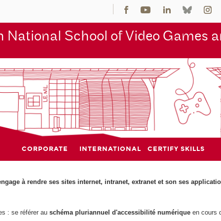
 National School of Video Games an
CORPORATE
INTERNATIONAL
CERTIFY SKILLS
engage à rendre ses sites internet, intranet, extranet et son ses applicat
es : se référer au
schéma pluriannuel d'accessibilité numérique
en cours d