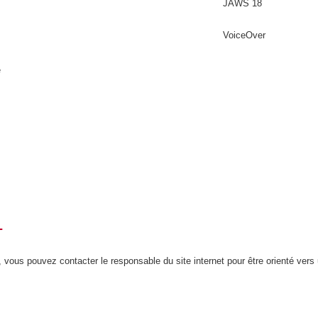
JAWS 18
VoiceOver
é
T
 vous pouvez contacter le responsable du site internet pour être orienté vers