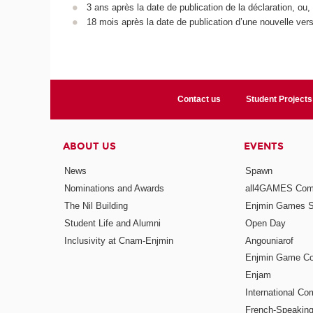
3 ans après la date de publication de la déclaration, ou,
18 mois après la date de publication d’une nouvelle vers
Contact us
Student Projects
ABOUT US
EVENTS
News
Spawn
Nominations and Awards
all4GAMES Comp
The Nil Building
Enjmin Games 
Student Life and Alumni
Open Day
Inclusivity at Cnam-Enjmin
Angouniarof
Enjmin Game Co
Enjam
International Co
French-Speaking