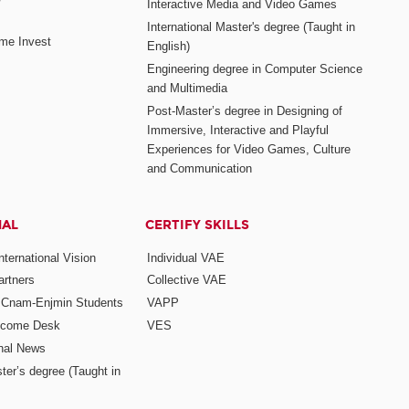
Interactive Media and Video Games
International Master's degree (Taught in
me Invest
English)
Engineering degree in Computer Science
and Multimedia
Post-Master’s degree in Designing of
Immersive, Interactive and Playful
Experiences for Video Games, Culture
and Communication
NAL
CERTIFY SKILLS
ternational Vision
Individual VAE
rtners
Collective VAE
r Cnam-Enjmin Students
VAPP
elcome Desk
VES
onal News
ter’s degree (Taught in