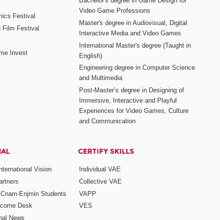
Bachelor's degree in Game Design for
Video Game Professions
mics Festival
Master's degree in Audiovisual, Digital
 Film Festival
Interactive Media and Video Games
International Master's degree (Taught in
me Invest
English)
Engineering degree in Computer Science
and Multimedia
Post-Master’s degree in Designing of
Immersive, Interactive and Playful
Experiences for Video Games, Culture
and Communication
NAL
CERTIFY SKILLS
ternational Vision
Individual VAE
rtners
Collective VAE
r Cnam-Enjmin Students
VAPP
elcome Desk
VES
onal News