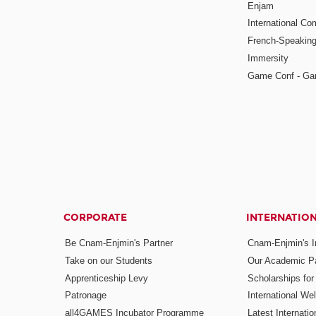
Enjam
International Co
French-Speaking
Immersity
Game Conf - Ga
CORPORATE
INTERNATIO
Be Cnam-Enjmin's Partner
Cnam-Enjmin's In
Take on our Students
Our Academic Pa
Apprenticeship Levy
Scholarships fo
Patronage
International W
all4GAMES Incubator Programme
Latest Internati