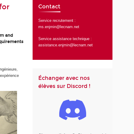
for
Contact
Service recrutement :
ms.enjmin@lecnam.net
am and
Service assistance technique :
equirements
assistance.enjmin@lecnam.net
ingénieure,
’expérience
Échanger avec nos
élèves sur Discord !