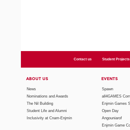
Contact us
Student Projects
ABOUT US
EVENTS
News
Spawn
Nominations and Awards
all4GAMES Comp
The Nil Building
Enjmin Games 
Student Life and Alumni
Open Day
Inclusivity at Cnam-Enjmin
Angouniarof
Enjmin Game Co