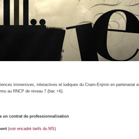
riences immersives, interactives et ludiques du Cnam-Enjmin en partenaria
onnu au RNCP de niveau 7 (bac +6).
a un contrat de professionnalisation
ment
(
voir encadré tarifs du MS
)