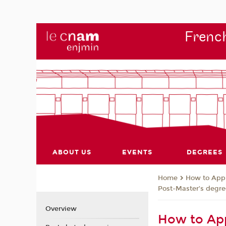
French
ABOUT US
EVENTS
DEGREES
How to App
Home
Post-Master’s degre
Overview
How to App