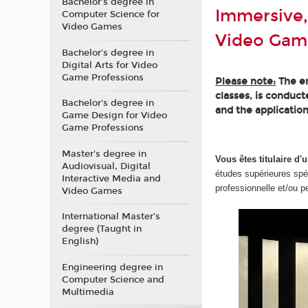
Bachelor’s degree in
Immersive,
Computer Science for
Video Games
Video Gam
Bachelor’s degree in
Digital Arts for Video
Game Professions
Please note:
The en
classes, is conduc
Bachelor's degree in
and the application
Game Design for Video
Game Professions
Master's degree in
Vous êtes titulaire 
Audiovisual, Digital
études supérieures spé
Interactive Media and
professionnelle et/ou p
Video Games
International Master’s
degree (Taught in
English)
Engineering degree in
Computer Science and
Multimedia