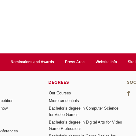
Nominations and Awards
Press Area
Website Info
Site
DEGREES
SOC
Our Courses
etition
Micro-credentials
Show
Bachelor’s degree in Computer Science
for Video Games
Bachelor’s degree in Digital Arts for Video
Game Professions
nferences