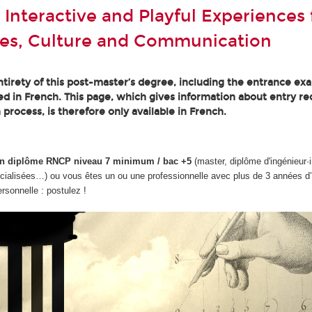
 Interactive and Playful Experiences 
es, Culture and Communication
tirety of this post-master’s degree, including the entrance ex
ted in French. This page, which gives information about entry r
 process, is therefore only available in French.
d'un diplôme RNCP niveau 7 minimum / bac +5
(master, diplôme d'ingénieur·
cialisées…) ou vous êtes un ou une professionnelle avec plus de 3 années d
ersonnelle : postulez !