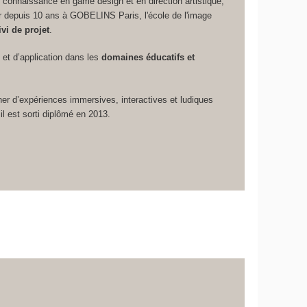
 connaissance en game design et en direction artistique,
depuis 10 ans à GOBELINS Paris, l'école de l'image
vi de projet
.
o et d’application dans les
domaines éducatifs et
er d’expériences immersives, interactives et ludiques
il est sorti diplômé en 2013.