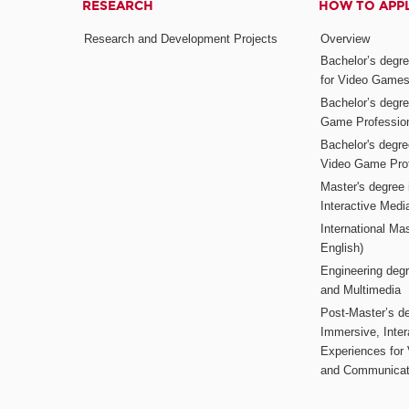
RESEARCH
HOW TO APP
Research and Development Projects
Overview
Bachelor’s degr
for Video Game
Bachelor’s degree
Game Professio
Bachelor's degr
Video Game Pro
Master's degree i
Interactive Med
International Mas
English)
Engineering deg
and Multimedia
Post-Master’s de
Immersive, Inter
Experiences for
and Communicat