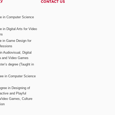
LY
CONTACT US
ee in Computer Science
s
 in Digital Arts for Video
ns
ee in Game Design for
fessions
n Audiovisual, Digital
ia and Video Games
ter’s degree (Taught in
ree in Computer Science
gree in Designing of
active and Playful
 Video Games, Culture
ion