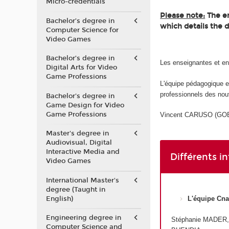
Micro-credentials
Please note:
The en
Bachelor’s degree in
which details the 
Computer Science for
Video Games
Bachelor’s degree in
Les enseignantes et e
Digital Arts for Video
Game Professions
L'équipe pédagogique 
professionnels des nou
Bachelor's degree in
Game Design for Video
Game Professions
Vincent CARUSO (GOBEL
Master's degree in
Audiovisual, Digital
Interactive Media and
Différents i
Video Games
International Master's
degree (Taught in
English)
L'équipe Cn
Engineering degree in
Stéphanie MADER,
Computer Science and