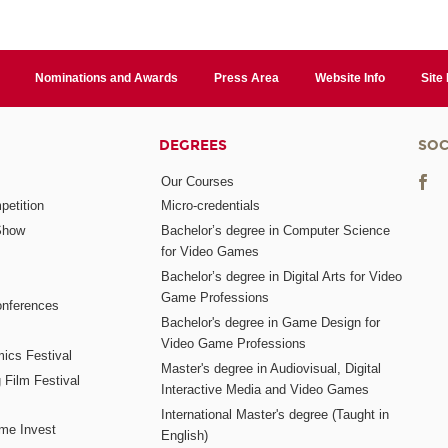
Nominations and Awards
Press Area
Website Info
Site
DEGREES
SOC
Our Courses
etition
Micro-credentials
Show
Bachelor’s degree in Computer Science
for Video Games
Bachelor’s degree in Digital Arts for Video
Game Professions
nferences
Bachelor's degree in Game Design for
Video Game Professions
mics Festival
Master's degree in Audiovisual, Digital
 Film Festival
Interactive Media and Video Games
International Master's degree (Taught in
me Invest
English)