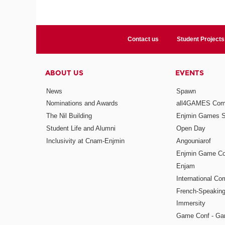
Contact us
Student Projects
ABOUT US
EVENTS
News
Spawn
Nominations and Awards
all4GAMES Comp
The Nil Building
Enjmin Games 
Student Life and Alumni
Open Day
Inclusivity at Cnam-Enjmin
Angouniarof
Enjmin Game Co
Enjam
International Co
French-Speaking
Immersity
Game Conf - Ga