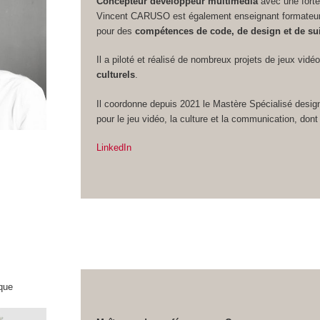
Concepteur développeur multimédia
avec une forte
Vincent CARUSO est également enseignant formateur 
pour des
compétences de code, de design et de sui
Il a piloté et réalisé de nombreux projets de jeux vidé
culturels
.
Il coordonne depuis 2021 le Mastère Spécialisé design
pour le jeu vidéo, la culture et la communication, dont 
LinkedIn
que