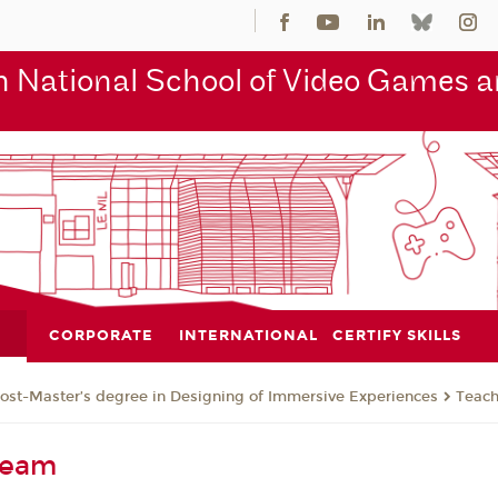
 National School of Video Games an
CORPORATE
INTERNATIONAL
CERTIFY SKILLS
ost-Master’s degree in Designing of Immersive Experiences
Teac
Team