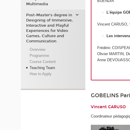
BUENDIA
Multimedia
L'équipe GO
Post-Master’s degree in
Designing of Immersive,
Vincent CARUSO, 
Interactive and Playful
Experiences for Video
Games, Culture and
Les interven
Communication
Frédéric COISPEA
Overview
Olivier MARTIN, 
Programme
Anne DEVOUASSO
Course Content
Teaching Team
How to Apply
GOBELINS Pari
Vincent CARUSO
Coordinateur pédagogi