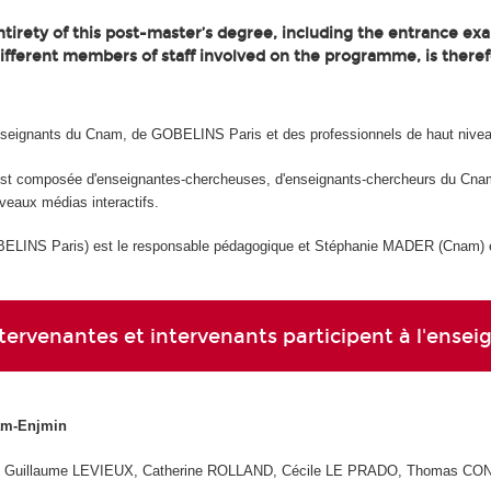
tirety of this post-master’s degree, including the entrance exa
different members of staff involved on the programme, is theref
nseignants du Cnam, de GOBELINS Paris et des professionnels de haut nive
est composée d'enseignantes-chercheuses, d'enseignants-chercheurs du Cnam
veaux médias interactifs.
INS Paris) est le responsable pédagogique et Stéphanie MADER (Cnam) es
ntervenantes et intervenants participent à l'ens
am-Enjmin
 Guillaume LEVIEUX, Catherine ROLLAND, Cécile LE PRADO, Thomas CON