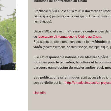
Maîtresse de conférences au Cnam
Stéphanie MADER est titulaire d'un
doctorat en info
numériques) parcours game design du Cnam-Enjmin (Éc
numériques).
Depuis 2017, elle est
maîtresse de conférences dans
du
laboratoire d'informatique le Cédric au Cnam
.
Ses sujets de recherche concernent les
méthodes et 
vidéo
(divertissement, apprentissage, thérapeutique, 
Elle est
responsable nationale du Mastère Spécial
ludiques pour le jeu vidéo, la culture et la commu
parcours game design du master audiovisuel, médi
Ses
publications scientifiques
sont accessibles ici 
son
portfolio
est ici :
http://smader.interaction-proj
LinkedIn