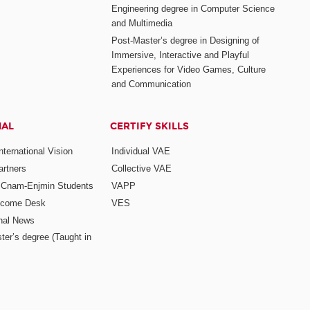
Engineering degree in Computer Science
and Multimedia
Post-Master’s degree in Designing of
Immersive, Interactive and Playful
Experiences for Video Games, Culture
and Communication
NAL
CERTIFY SKILLS
ternational Vision
Individual VAE
rtners
Collective VAE
r Cnam-Enjmin Students
VAPP
elcome Desk
VES
onal News
ter’s degree (Taught in