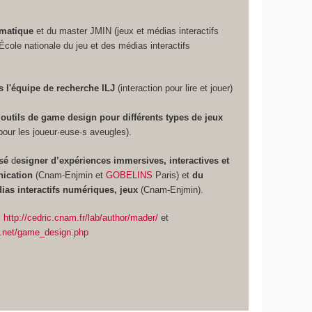
rmatique
et du master JMIN (jeux et médias interactifs
ole nationale du jeu et des médias interactifs
 l'équipe de recherche ILJ
(interaction pour lire et jouer)
outils de game design pour différents types de jeux
pour les joueur·euse·s aveugles).
isé
d
esigner d’expériences immersives, interactives et
nication
(Cnam-Enjmin et
GOBELINS
Paris) et
du
as interactifs numériques, jeux
(Cnam-Enjmin).
:
http://cedric.cnam.fr/lab/author/mader/
et
ect.net/game_design.php