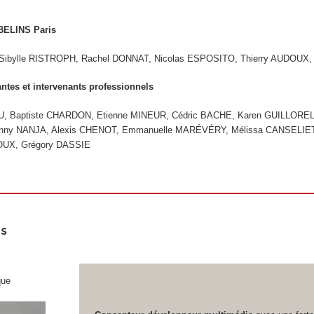
BELINS Paris
Sibylle RISTROPH, Rachel DONNAT, Nicolas ESPOSITO, Thierry AUDOUX, 
antes et intervenants professionnels
U, Baptiste CHARDON, Etienne MINEUR, Cédric BACHE, Karen GUILLORE
Dinny NANJA, Alexis CHENOT, Emmanuelle MARÉVÉRY, Mélissa CANSELIET
UX, Grégory DASSIE
s
que