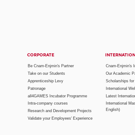
CORPORATE
INTERNATIO
Be Cnam-Enjmin's Partner
Cnam-Enjmin's In
Take on our Students
Our Academic Pa
Apprenticeship Levy
Scholarships fo
Patronage
International W
all4GAMES Incubator Programme
Latest Internati
Intra-company courses
International Mas
English)
Research and Development Projects
Validate your Employees' Experience