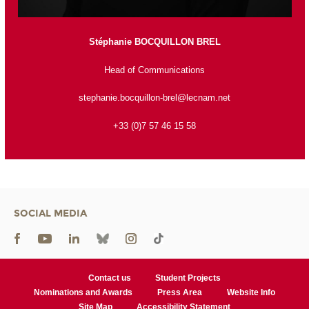
Stéphanie BOCQUILLON BREL
Head of Communications
stephanie.bocquillon-brel@lecnam.net
+33 (0)7 57 46 15 58
SOCIAL MEDIA
Contact us
Student Projects
Nominations and Awards
Press Area
Website Info
Site Map
Accessibility Statement