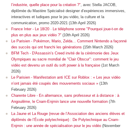
l’industrie, quelle place pour la création ?"
, avec Stella JACOB,
diplômée du Mastère Spécialisé designer d’expériences immersives,
interactives et ludiques pour le jeu vidéo, la culture et la
communication, promo 2020-2021 (13th April 2026)
France Inter - Le 18/20 · Le téléphone sonne "Pourquoi joue-t-on de
plus en plus aux jeux vidéo ?"
(10th April 2026)
Le Parisien - Pokémon, Mario, Zelda… Comment Nintendo a façonné
des succès qui ont franchi les générations
(15th March 2026)
BFM Tech - D'Assassin’s Creed invité de la cérémonie des Jeux
Olympiques au sacre mondial de "Clair Obscur": comment le jeu
vidéo est devenu un outil du soft power à la française
(1st March
2026)
Le Parisien - Manifestation anti ICE sur Roblox : « Les jeux vidéo
n’ont jamais été coupés des mouvements sociaux »
(13th
February 2026)
Charente Libre - En alternance, sans professeur et à distance : à
Angoulême, le Cnam-Enjmin lance une nouvelle formation
(7th
February 2026)
La Jaune et La Rouge (revue de l’Association des anciens élèves et
diplômés de l’École polytechnique) : De Polytechnique au Cnam-
Enjmin : une année de spécialisation pour le jeu vidéo
(November